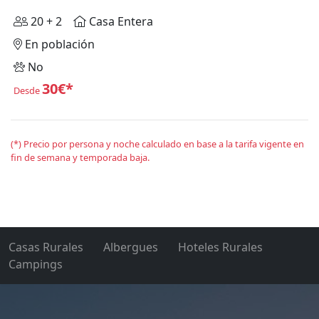
20 + 2
Casa Entera
En población
No
30€*
Desde
(*) Precio por persona y noche calculado en base a la tarifa vigente en
fin de semana y temporada baja.
Casas Rurales
Albergues
Hoteles Rurales
Campings