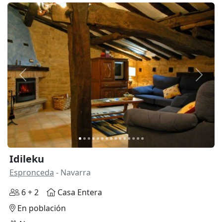
Anterior
Siguie
Idileku
Espronceda
- Navarra
6 + 2
Casa Entera
En población