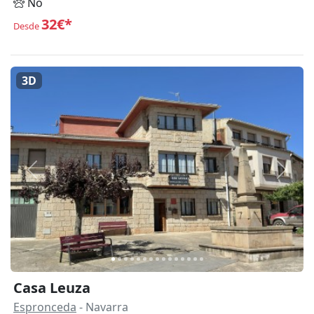
No
32€*
Desde
3D
Anterior
Siguie
Casa Leuza
Espronceda
- Navarra