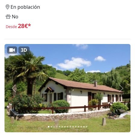
En población
No
28€*
Desde
3D
Anterior
Siguie