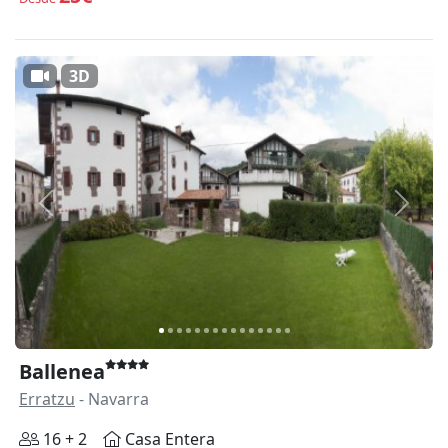
3D
Anterior
Siguie
Ballenea
Erratzu
- Navarra
16 + 2
Casa Entera