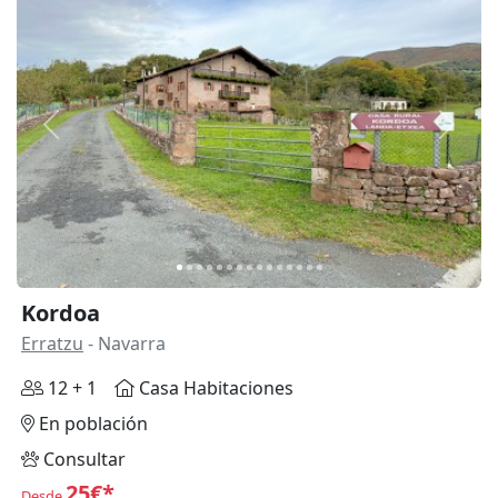
Anterior
Siguie
Kordoa
Erratzu
- Navarra
12 + 1
Casa Habitaciones
En población
Consultar
25€*
Desde