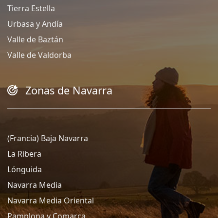
Tierra Estella
Urbasa y Andía
Valle de Baztán
Valle de Valdorba
Zonas de Navarra
(Francia) Baja Navarra
La Ribera
Lónguida
Navarra Media
Navarra Media Oriental
Pamplona y Comarca