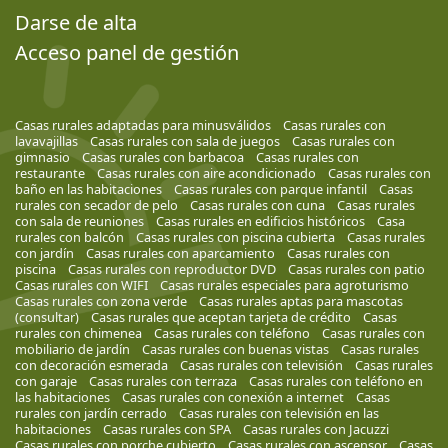
Darse de alta
Acceso panel de gestión
Casas rurales adaptadas para minusválidos
Casas rurales con
lavavajillas
Casas rurales con sala de juegos
Casas rurales con
gimnasio
Casas rurales con barbacoa
Casas rurales con
restaurante
Casas rurales con aire acondicionado
Casas rurales con
baño en las habitaciones
Casas rurales con parque infantil
Casas
rurales con secador de pelo
Casas rurales con cuna
Casas rurales
con sala de reuniones
Casas rurales en edificios históricos
Casa
rurales con balcón
Casas rurales con piscina cubierta
Casas rurales
con jardín
Casas rurales con aparcamiento
Casas rurales con
piscina
Casas rurales con reproductor DVD
Casas rurales con patio
Casas rurales con WIFI
Casas rurales especiales para agroturismo
Casas rurales con zona verde
Casas rurales aptas para mascotas
(consultar)
Casas rurales que aceptan tarjeta de crédito
Casas
rurales con chimenea
Casas rurales con teléfono
Casas rurales con
mobiliario de jardín
Casas rurales con buenas vistas
Casas rurales
con decoración esmerada
Casas rurales con televisión
Casas rurales
con garaje
Casas rurales con terraza
Casas rurales con teléfono en
las habitaciones
Casas rurales con conexión a internet
Casas
rurales con jardín cerrado
Casas rurales con televisión en las
habitaciones
Casas rurales con SPA
Casas rurales con Jacuzzi
Casas rurales con porche cubierto
Casas rurales con ascensor
Casas