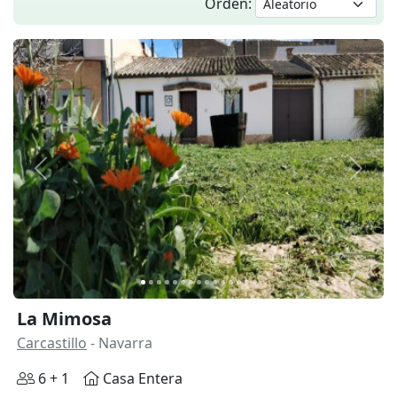
Orden:
Anterior
Siguie
La Mimosa
Carcastillo
- Navarra
6 + 1
Casa Entera