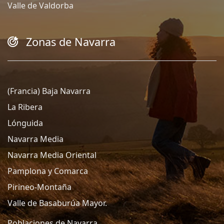
Valle de Valdorba
Zonas de Navarra
(Francia) Baja Navarra
La Ribera
Lónguida
Navarra Media
Navarra Media Oriental
Pamplona y Comarca
Pirineo-Montaña
Valle de Basaburúa Mayor.
Poblaciones de Navarra