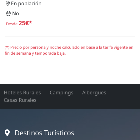
En población
No
25€*
Desde
(*) Precio por persona y noche calculado en base a la tarifa vigente en
fin de semana y temporada baja.
Hoteles Rurales
Campings
Albergues
Casas Rurales
Destinos Turísticos