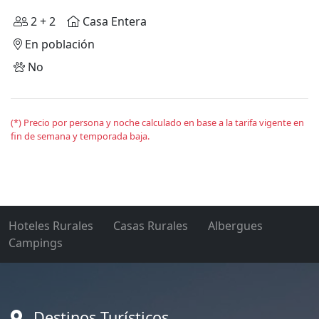
2 + 2
Casa Entera
En población
No
(*) Precio por persona y noche calculado en base a la tarifa vigente en
fin de semana y temporada baja.
Hoteles Rurales
Casas Rurales
Albergues
Campings
Destinos Turísticos