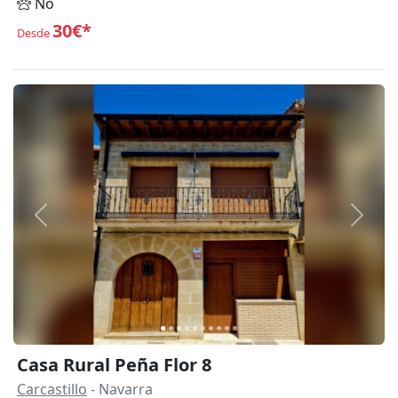
No
30€*
Desde
Anterior
Siguie
Casa Rural Peña Flor 8
Carcastillo
- Navarra