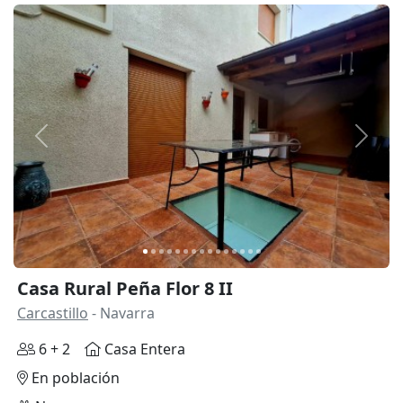
Anterior
Siguie
Casa Rural Peña Flor 8 II
Carcastillo
- Navarra
6 + 2
Casa Entera
En población