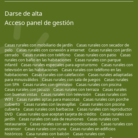
Darse de alta
Acceso panel de gestión
Casas rurales con mobiliario de jardín
Casas rurales con secador de
pelo
Casas rurales con conexión a internet
Casas rurales con jardín
cerrado
Casas rurales con teléfono
Casas rurales con patio
Casas
rurales con baño en las habitaciones
Casas rurales con parque
infantil
Casas rurales especiales para agroturismo
Casas rurales con
televisión en las habitaciones
Casas rurales con teléfono en las
habitaciones
Casas rurales con calefacción
Casas rurales adaptadas
para minusválidos
Casas rurales con sala de juegos
Casas rurales
con SPA
Casas rurales con gimnasio
Casas rurales con piscina
Casas rurales con Jacuzzi
Casas rurales con terraza
Casas rurales
con buenas vistas
Casas rurales con televisión
Casas rurales con
WIFI
Casas rurales aptas para mascotas
Casas rurales con porche
cubierto
Casas rurales con lavavajillas
Casas rurales con piscina
cubierta
Casas rurales con barbacoa
Casas rurales con reproductor
DVD
Casas rurales que aceptan tarjeta de crédito
Casas rurales con
jardín
Casas rurales con sala de reuniones
Casas rurales con
restaurante
Casas rurales con aire acondicionado
Casas rurales con
ascensor
Casas rurales con cuna
Casas rurales en edificios
históricos
Casa rurales con balcón
Casas rurales con