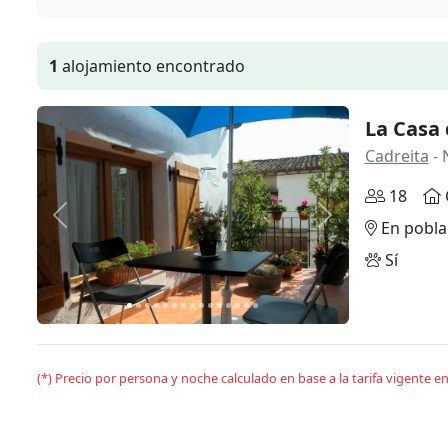
1
alojamiento encontrado
La Casa 
Cadreita
- 
18
Anterior
Siguiente
En pobla
Sí
(*) Precio por persona y noche calculado en base a la tarifa vigente 