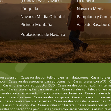
ro
(Francia) Baja Navarra
La Ribera
z
Lónguida
Navarra Media
Navarra Media Oriental
Pamplona y Coma
Pirineo-Montaña
Valle de Basaburú
Poblaciones de Navarra
con ascensor
Casas rurales con teléfono en las habitaciones
Casas rurales
ricos
Casas rurales especiales para agroturismo
Casas rurales con WIFI
C
s
Casas rurales con reproductor DVD
Casas rurales con conexión a intern
uzzi
Casas rurales aptas para mascotas
Casas rurales con televisión en la
 rurales con aparcamiento
Casas rurales con chimenea
Casas rurales ad
asas rurales con cuna
Casas rurales con garaje
Casas rurales con zona ve
a
Casas rurales con buenas vistas
Casas rurales con sala de reuniones
C
o
Casas rurales con SPA
Casas rurales con terraza
Casas rurales con pati
rurales con secador de pelo
Casas rurales con jardín cerrado
Casas rurale