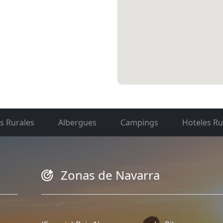
s Rurales
Albergues
Campings
Hoteles Ru
Zonas de Navarra