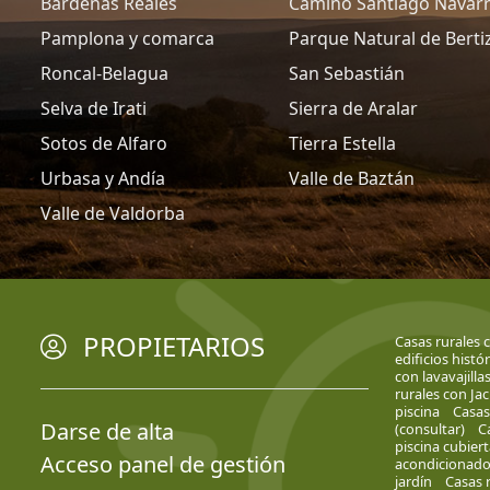
Bardenas Reales
Camino Santiago Navar
Pamplona y comarca
Parque Natural de Berti
Roncal-Belagua
San Sebastián
Selva de Irati
Sierra de Aralar
Sotos de Alfaro
Tierra Estella
Urbasa y Andía
Valle de Baztán
Valle de Valdorba
PROPIETARIOS
Casas rurales 
edificios histó
con lavavajilla
rurales con Jac
piscina
Casas
Darse de alta
(consultar)
C
piscina cubiert
Acceso panel de gestión
acondicionad
jardín
Casas 