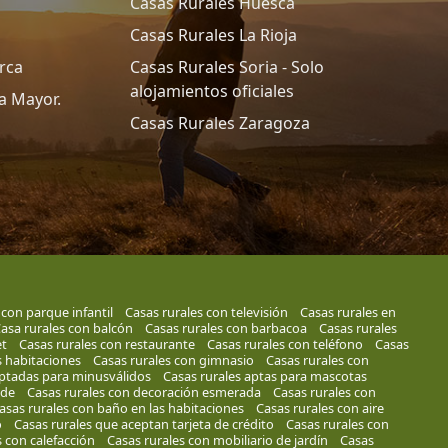
Casas Rurales Huesca
Casas Rurales La Rioja
rca
Casas Rurales Soria - Solo
alojamientos oficiales
a Mayor.
Casas Rurales Zaragoza
 con parque infantil
Casas rurales con televisión
Casas rurales en
asa rurales con balcón
Casas rurales con barbacoa
Casas rurales
et
Casas rurales con restaurante
Casas rurales con teléfono
Casas
s habitaciones
Casas rurales con gimnasio
Casas rurales con
aptadas para minusválidos
Casas rurales aptas para mascotas
rde
Casas rurales con decoración esmerada
Casas rurales con
asas rurales con baño en las habitaciones
Casas rurales con aire
o
Casas rurales que aceptan tarjeta de crédito
Casas rurales con
s con calefacción
Casas rurales con mobiliario de jardín
Casas