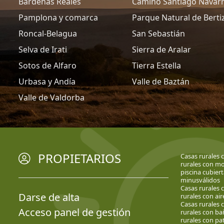
Bardenas Reales
Camino Santiago Navar
Pamplona y comarca
Parque Natural de Berti
Roncal-Belagua
San Sebastián
Selva de Irati
Sierra de Aralar
Sotos de Alfaro
Tierra Estella
Urbasa y Andía
Valle de Baztán
Valle de Valdorba
PROPIETARIOS
Casas rurales 
rurales con mob
piscina cubiert
minusválidos
Casas rurales 
Darse de alta
rurales con ai
Casas rurales
Acceso panel de gestión
rurales con ba
rurales con pa