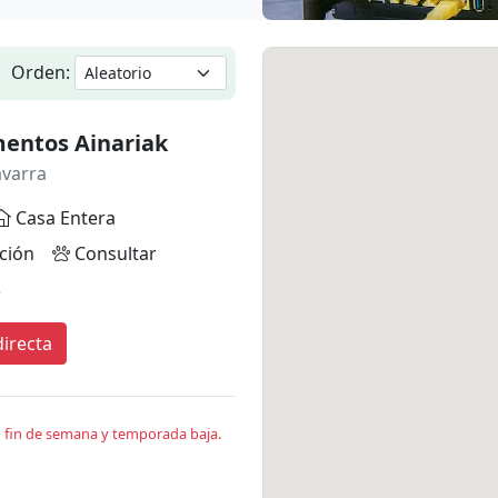
Orden:
entos Ainariak
avarra
Casa Entera
ción
Consultar
*
irecta
en fin de semana y temporada baja.