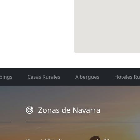
pings
Casas Rurales
Albergues
Hoteles Ru
Zonas de Navarra