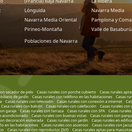
ro
(Francia) Baja Navarra
La Ribera
z
Lónguida
Navarra Media
Navarra Media Oriental
Pamplona y Coma
Pirineo-Montaña
Valle de Basaburú
Poblaciones de Navarra
con secador de pelo
Casas rurales con porche cubierto
Casas rurales apta
iliario de jardín
Casas rurales con teléfono en las habitaciones
Casas rur
a
Casas rurales con televisión
Casas rurales con conexión a internet
Cas
Casa rurales con balcón
Casas rurales con calefacción
Casas rurales con
con garaje
Casas rurales con terraza
Casas rurales con SPA
Casas rurale
re acondicionado
Casas rurales con buenas vistas
Casas rurales con parque
 con decoración esmerada
Casas rurales con jardín
Casas rurales en edifici
ño en las habitaciones
Casas rurales con ascensor
Casas rurales con Jacuz
tio
Casas rurales con reproductor DVD
Casas rurales aptas para mascota