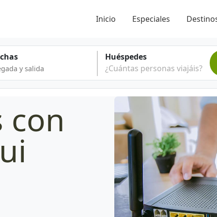
Inicio
Especiales
Destinos
echas
Huéspedes
¿Cuántas personas viajáis?
s con
ui