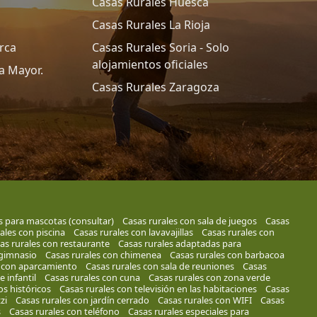
Casas Rurales Huesca
Casas Rurales La Rioja
rca
Casas Rurales Soria - Solo
alojamientos oficiales
a Mayor.
Casas Rurales Zaragoza
s para mascotas (consultar)
Casas rurales con sala de juegos
Casas
ales con piscina
Casas rurales con lavavajillas
Casas rurales con
as rurales con restaurante
Casas rurales adaptadas para
 gimnasio
Casas rurales con chimenea
Casas rurales con barbacoa
s con aparcamiento
Casas rurales con sala de reuniones
Casas
 infantil
Casas rurales con cuna
Casas rurales con zona verde
os históricos
Casas rurales con televisión en las habitaciones
Casas
zi
Casas rurales con jardín cerrado
Casas rurales con WIFI
Casas
s
Casas rurales con teléfono
Casas rurales especiales para