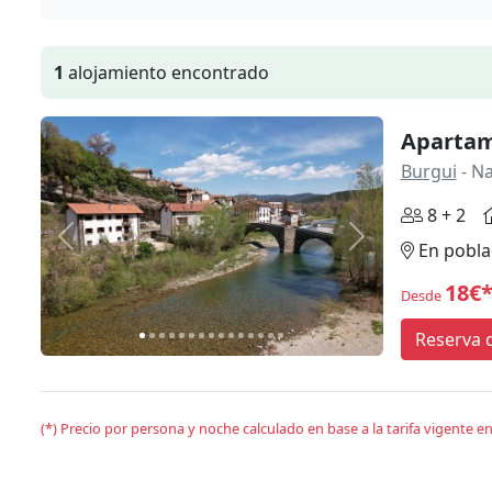
1
alojamiento encontrado
Apartam
Burgui
- N
8 + 2
Anterior
Siguiente
En pobla
18€
Desde
Reserva d
(*) Precio por persona y noche calculado en base a la tarifa vigente 