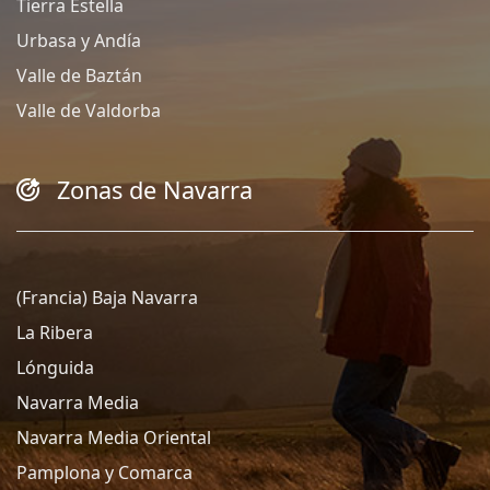
Tierra Estella
Urbasa y Andía
Valle de Baztán
Valle de Valdorba
Zonas de Navarra
(Francia) Baja Navarra
La Ribera
Lónguida
Navarra Media
Navarra Media Oriental
Pamplona y Comarca