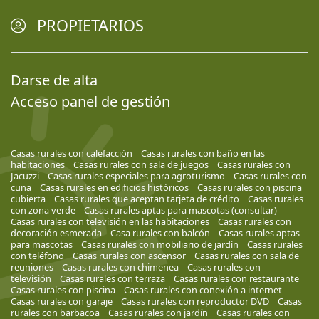
PROPIETARIOS
Darse de alta
Acceso panel de gestión
Casas rurales con calefacción
Casas rurales con baño en las
habitaciones
Casas rurales con sala de juegos
Casas rurales con
Jacuzzi
Casas rurales especiales para agroturismo
Casas rurales con
cuna
Casas rurales en edificios históricos
Casas rurales con piscina
cubierta
Casas rurales que aceptan tarjeta de crédito
Casas rurales
con zona verde
Casas rurales aptas para mascotas (consultar)
Casas rurales con televisión en las habitaciones
Casas rurales con
decoración esmerada
Casa rurales con balcón
Casas rurales aptas
para mascotas
Casas rurales con mobiliario de jardín
Casas rurales
con teléfono
Casas rurales con ascensor
Casas rurales con sala de
reuniones
Casas rurales con chimenea
Casas rurales con
televisión
Casas rurales con terraza
Casas rurales con restaurante
Casas rurales con piscina
Casas rurales con conexión a internet
Casas rurales con garaje
Casas rurales con reproductor DVD
Casas
rurales con barbacoa
Casas rurales con jardín
Casas rurales con