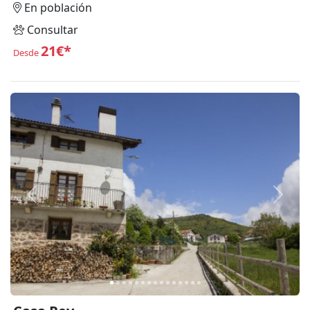
En población
Consultar
21€*
Desde
Anterior
Siguie