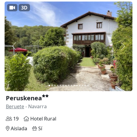
3D
Anterior
Siguie
Peruskenea
Beruete
- Navarra
19
Hotel Rural
Aislada
Sí