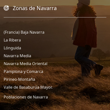
Zonas de Navarra
(Francia) Baja Navarra
La Ribera
Lónguida
Navarra Media
Navarra Media Oriental
Pamplona y Comarca
Pirineo-Montaña
Valle de Basaburúa Mayor.
Poblaciones de Navarra