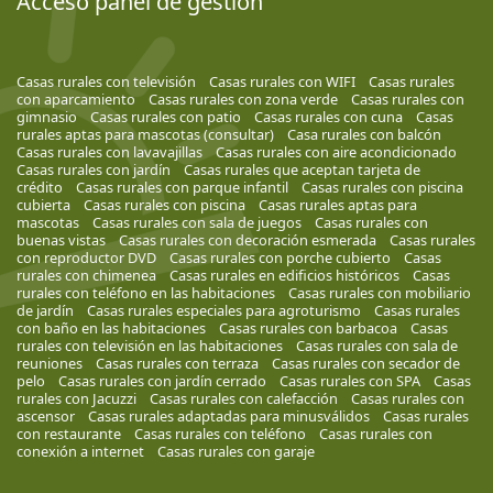
Acceso panel de gestión
Casas rurales con televisión
Casas rurales con WIFI
Casas rurales
con aparcamiento
Casas rurales con zona verde
Casas rurales con
gimnasio
Casas rurales con patio
Casas rurales con cuna
Casas
rurales aptas para mascotas (consultar)
Casa rurales con balcón
Casas rurales con lavavajillas
Casas rurales con aire acondicionado
Casas rurales con jardín
Casas rurales que aceptan tarjeta de
crédito
Casas rurales con parque infantil
Casas rurales con piscina
cubierta
Casas rurales con piscina
Casas rurales aptas para
mascotas
Casas rurales con sala de juegos
Casas rurales con
buenas vistas
Casas rurales con decoración esmerada
Casas rurales
con reproductor DVD
Casas rurales con porche cubierto
Casas
rurales con chimenea
Casas rurales en edificios históricos
Casas
rurales con teléfono en las habitaciones
Casas rurales con mobiliario
de jardín
Casas rurales especiales para agroturismo
Casas rurales
con baño en las habitaciones
Casas rurales con barbacoa
Casas
rurales con televisión en las habitaciones
Casas rurales con sala de
reuniones
Casas rurales con terraza
Casas rurales con secador de
pelo
Casas rurales con jardín cerrado
Casas rurales con SPA
Casas
rurales con Jacuzzi
Casas rurales con calefacción
Casas rurales con
ascensor
Casas rurales adaptadas para minusválidos
Casas rurales
con restaurante
Casas rurales con teléfono
Casas rurales con
conexión a internet
Casas rurales con garaje