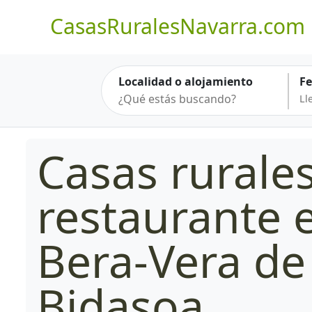
CasasRuralesNavarra.com
Localidad o alojamiento
F
Casas rurale
restaurante 
Bera-Vera de
Bidasoa