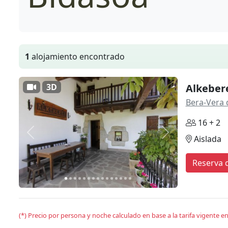
1
alojamiento encontrado
3D
Alkeber
Bera-Vera 
16 + 2
Anterior
Siguiente
Aislada
Reserva d
(*) Precio por persona y noche calculado en base a la tarifa vigente 