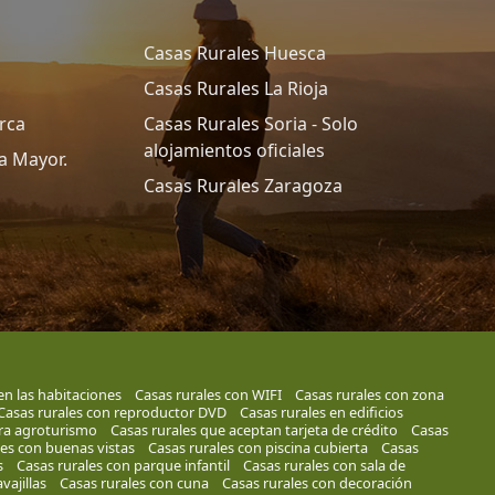
Casas Rurales Huesca
Casas Rurales La Rioja
rca
Casas Rurales Soria - Solo
alojamientos oficiales
a Mayor.
Casas Rurales Zaragoza
en las habitaciones
Casas rurales con WIFI
Casas rurales con zona
Casas rurales con reproductor DVD
Casas rurales en edificios
ara agroturismo
Casas rurales que aceptan tarjeta de crédito
Casas
les con buenas vistas
Casas rurales con piscina cubierta
Casas
s
Casas rurales con parque infantil
Casas rurales con sala de
vajillas
Casas rurales con cuna
Casas rurales con decoración