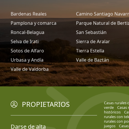
Bardenas Reales
Camino Santiago Navar
Pamplona y comarca
Parque Natural de Berti
Roncal-Belagua
San Sebastián
Selva de Irati
Sierra de Aralar
Sotos de Alfaro
Tierra Estella
Urbasa y Andía
Valle de Baztán
Valle de Valdorba
PROPIETARIOS
Casas rurales c
verde
Casas r
históricos
Ca
rurales con tel
rurales con po
Darse de alta
juegos
Casas