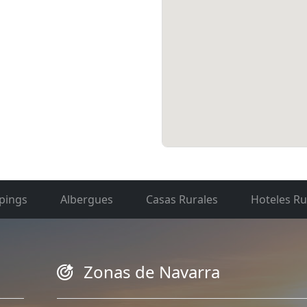
pings
Albergues
Casas Rurales
Hoteles Ru
Zonas de Navarra