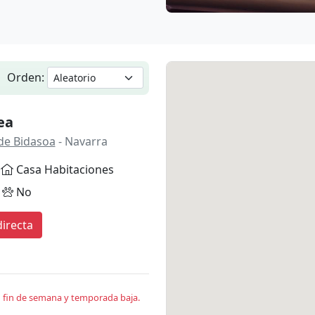
Orden:
ea
de Bidasoa
- Navarra
Casa Habitaciones
No
irecta
en fin de semana y temporada baja.