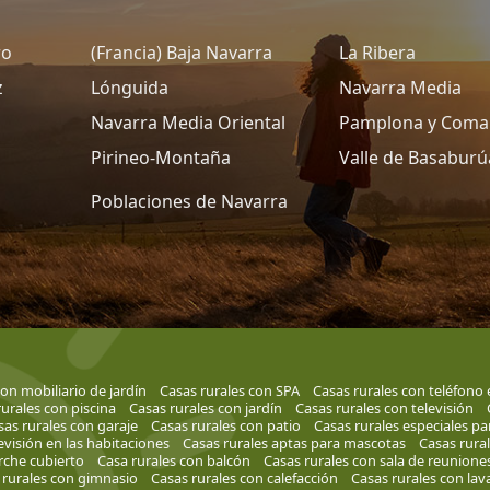
ro
(Francia) Baja Navarra
La Ribera
z
Lónguida
Navarra Media
Navarra Media Oriental
Pamplona y Coma
Pirineo-Montaña
Valle de Basaburú
Poblaciones de Navarra
on mobiliario de jardín
Casas rurales con SPA
Casas rurales con teléfono 
urales con piscina
Casas rurales con jardín
Casas rurales con televisión
sas rurales con garaje
Casas rurales con patio
Casas rurales especiales p
evisión en las habitaciones
Casas rurales aptas para mascotas
Casas rura
rche cubierto
Casa rurales con balcón
Casas rurales con sala de reunione
 rurales con gimnasio
Casas rurales con calefacción
Casas rurales con lava