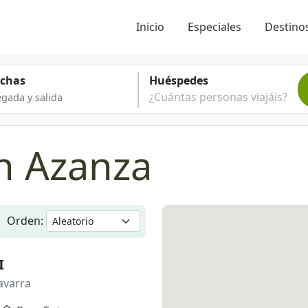
Inicio
Especiales
Destinos
echas
Huéspedes
¿Cuántas personas viajáis?
en Azanza
Orden:
I
avarra