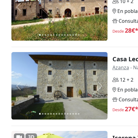
10 + 2
Anterior
Siguiente
En pobla
Consult
28€
Desde
Casa Le
Azanza
- N
12 + 2
Anterior
Siguiente
En pobla
Consult
27€
Desde
3D
Iserena 