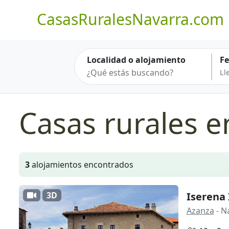
CasasRuralesNavarra.com
Localidad o alojamiento
F
Casas rurales 
3
alojamientos encontrados
3D
Iserena 
Azanza
- N