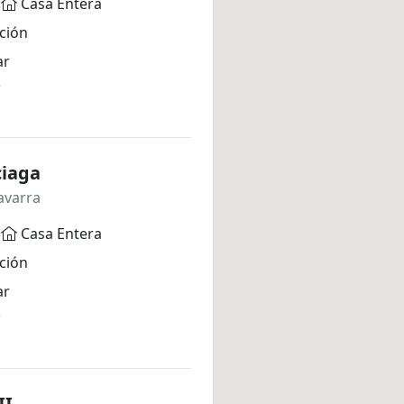
Casa Entera
ción
ar
*
ciaga
avarra
Casa Entera
ción
ar
*
II