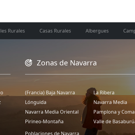
les Rurales
Casas Rurales
Albergues
Camp
Zonas de Navarra
ro
(Francia) Baja Navarra
La Ribera
z
Lónguida
Navarra Media
Navarra Media Oriental
Pamplona y Coma
Pirineo-Montaña
Valle de Basaburú
Poblaciones de Navarra