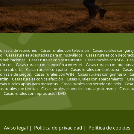
con sala de reuniones
Casas rurales con televisión
Casas rurales con garaj
to
Casas rurales adaptadas para minusválidos
Casas rurales con decorac
s habitaciones
Casas rurales con restaurante
Casas rurales con SPA
Casa
stóricos
Casas rurales con conexión a internet
Casas rurales con buenas v
cina cubierta
Casas rurales con patio
Casas rurales con barbacoa
Casas 
con sala de juegos
Casas rurales con WIFI
Casas rurales con gimnasio
Ca
ardín
Casas rurales con calefacción
Casas rurales con aparcamiento
Casa
asas rurales aptas para mascotas
Casas rurales con secador de pelo
Casa 
as rurales con terraza
Casas rurales especiales para agroturismo
Casas ru
Casas rurales con reproductor DVD
Aviso legal
|
Política de privacidad
|
Política de cookies