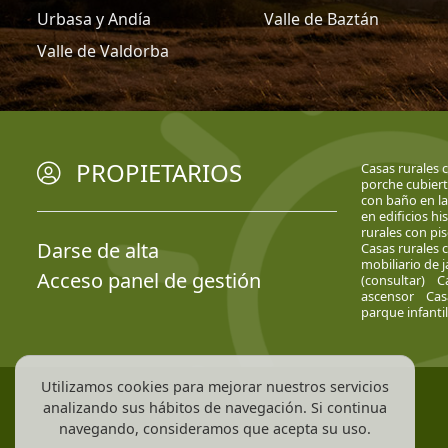
Urbasa y Andía
Valle de Baztán
Valle de Valdorba
PROPIETARIOS
Casas rurales 
porche cubier
con baño en la
en edificios hi
rurales con pis
Darse de alta
Casas rurales 
mobiliario de j
Acceso panel de gestión
(consultar)
C
ascensor
Cas
parque infantil
Utilizamos cookies para mejorar nuestros servicios
analizando sus hábitos de navegación. Si continua
navegando, consideramos que acepta su uso.