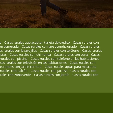
e
Casas rurales que aceptan tarjeta de crédito
Casas rurales con
ión esmerada
Casas rurales con aire acondicionado
Casas rurales
s rurales con lavavajillas
Casas rurales con teléfono
Casas rurales
istas
Casas rurales con chimenea
Casas rurales con cuna
Casas
rurales con piscina
Casas rurales con teléfono en las habitaciones
sas rurales con televisión en las habitaciones
Casas rurales con
s rurales con jardín cerrado
Casas rurales aptas para mascotas
rurales con balcón
Casas rurales con Jacuzzi
Casas rurales con
rales con zona verde
Casas rurales con jardín
Casas rurales con