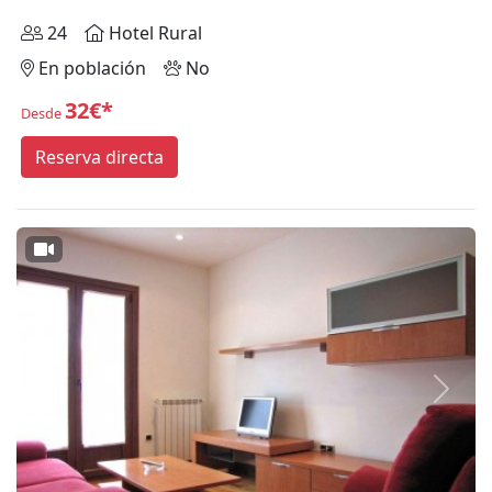
24
Hotel Rural
En población
No
32€*
Desde
Reserva directa
Anterior
Siguie