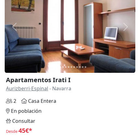
Anterior
Siguie
Apartamentos Irati I
Aurizberri-Espinal
- Navarra
2
Casa Entera
En población
Consultar
45€*
Desde