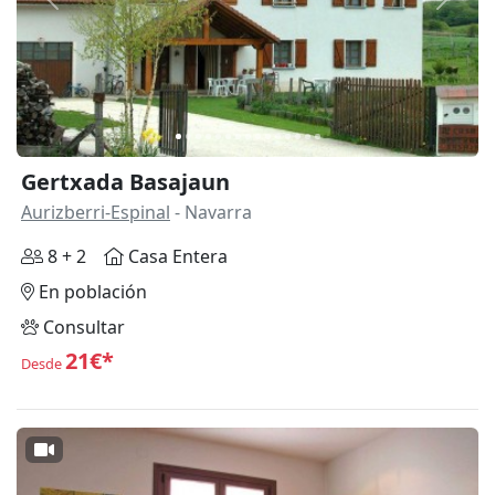
Anterior
Siguie
Gertxada Basajaun
Aurizberri-Espinal
- Navarra
8 + 2
Casa Entera
En población
Consultar
21€*
Desde