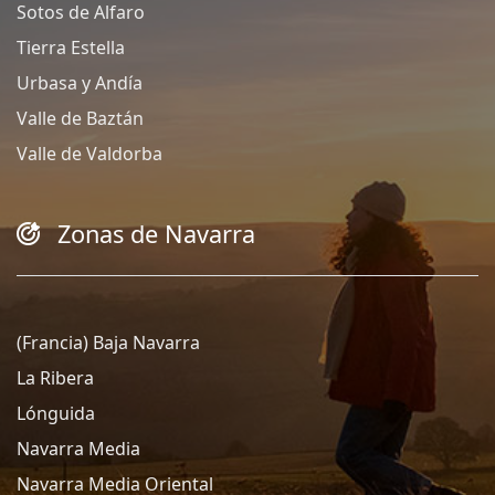
Sotos de Alfaro
Tierra Estella
Urbasa y Andía
Valle de Baztán
Valle de Valdorba
Zonas de Navarra
(Francia) Baja Navarra
La Ribera
Lónguida
Navarra Media
Navarra Media Oriental