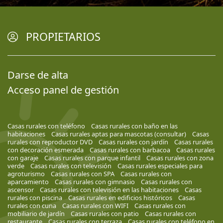
PROPIETARIOS
Darse de alta
Acceso panel de gestión
Casas rurales con teléfono
Casas rurales con baño en las
habitaciones
Casas rurales aptas para mascotas (consultar)
Casas
rurales con reproductor DVD
Casas rurales con jardín
Casas rurales
con decoración esmerada
Casas rurales con barbacoa
Casas rurales
con garaje
Casas rurales con parque infantil
Casas rurales con zona
verde
Casas rurales con televisión
Casas rurales especiales para
agroturismo
Casas rurales con SPA
Casas rurales con
aparcamiento
Casas rurales con gimnasio
Casas rurales con
ascensor
Casas rurales con televisión en las habitaciones
Casas
rurales con piscina
Casas rurales en edificios históricos
Casas
rurales con cuna
Casas rurales con WIFI
Casas rurales con
mobiliario de jardín
Casas rurales con patio
Casas rurales con
restaurante
Casas rurales con terraza
Casas rurales con teléfono en