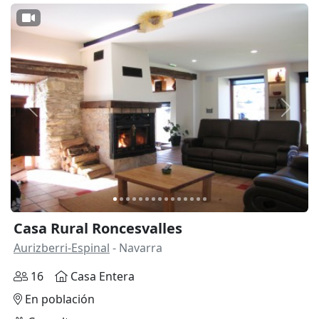
Anterior
Siguie
Casa Rural Roncesvalles
Aurizberri-Espinal
- Navarra
16
Casa Entera
En población