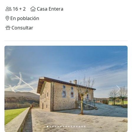
16 + 2
Casa Entera
En población
Consultar
Anterior
Siguie