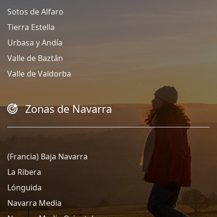
Sotos de Alfaro
Tierra Estella
Urbasa y Andía
Valle de Baztán
Valle de Valdorba
Zonas de Navarra
(Francia) Baja Navarra
La Ribera
Lónguida
Navarra Media