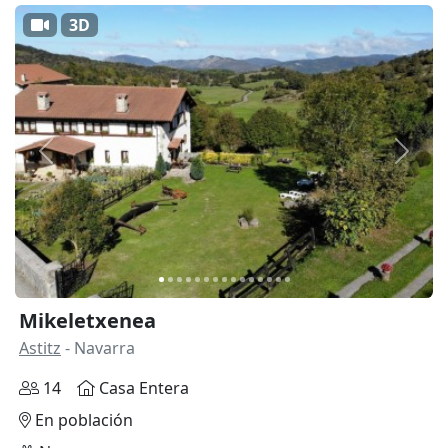
3D
Anterior
Siguie
Mikeletxenea
Astitz
- Navarra
14
Casa Entera
En población