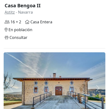
Casa Bengoa II
Astitz
- Navarra
16 + 2
Casa Entera
En población
Consultar
Anterior
Siguie