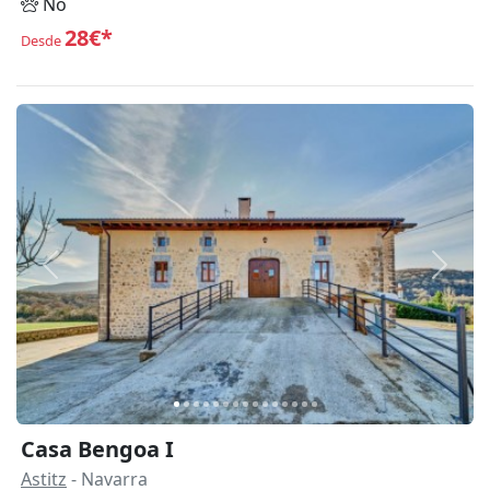
No
28€*
Desde
Anterior
Siguie
Casa Bengoa I
Astitz
- Navarra