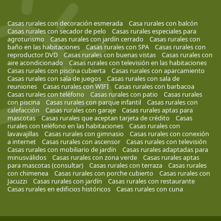
Casas rurales con decoración esmerada
Casa rurales con balcón
Casas rurales con secador de pelo
Casas rurales especiales para
agroturismo
Casas rurales con jardín cerrado
Casas rurales con
baño en las habitaciones
Casas rurales con SPA
Casas rurales con
reproductor DVD
Casas rurales con buenas vistas
Casas rurales con
aire acondicionado
Casas rurales con televisión en las habitaciones
Casas rurales con piscina cubierta
Casas rurales con aparcamiento
Casas rurales con sala de juegos
Casas rurales con sala de
reuniones
Casas rurales con WIFI
Casas rurales con barbacoa
Casas rurales con teléfono
Casas rurales con patio
Casas rurales
con piscina
Casas rurales con parque infantil
Casas rurales con
calefacción
Casas rurales con garaje
Casas rurales aptas para
mascotas
Casas rurales que aceptan tarjeta de crédito
Casas
rurales con teléfono en las habitaciones
Casas rurales con
lavavajillas
Casas rurales con gimnasio
Casas rurales con conexión
a internet
Casas rurales con ascensor
Casas rurales con televisión
Casas rurales con mobiliario de jardín
Casas rurales adaptadas para
minusválidos
Casas rurales con zona verde
Casas rurales aptas
para mascotas (consultar)
Casas rurales con terraza
Casas rurales
con chimenea
Casas rurales con porche cubierto
Casas rurales con
Jacuzzi
Casas rurales con jardín
Casas rurales con restaurante
Casas rurales en edificios históricos
Casas rurales con cuna