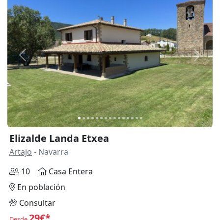
Anterior
Siguie
Elizalde Landa Etxea
Artajo
- Navarra
10
Casa Entera
En población
Consultar
29€*
Desde