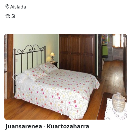
Aislada
Sí
Anterior
Siguie
Juansarenea - Kuartozaharra