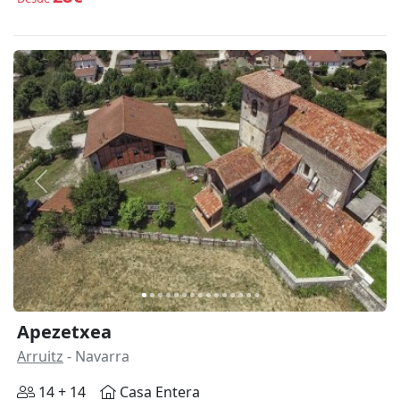
Anterior
Siguie
Apezetxea
Arruitz
- Navarra
14 + 14
Casa Entera