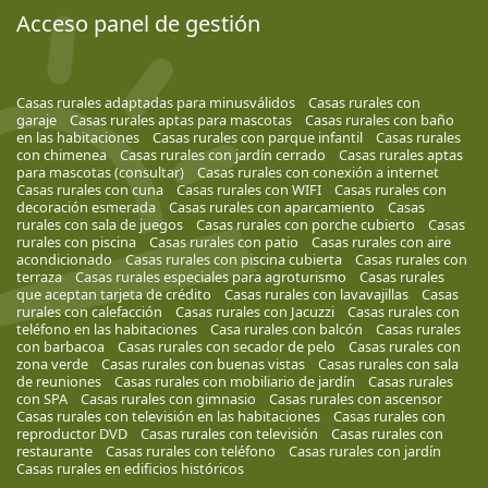
Acceso panel de gestión
Casas rurales adaptadas para minusválidos
Casas rurales con
garaje
Casas rurales aptas para mascotas
Casas rurales con baño
en las habitaciones
Casas rurales con parque infantil
Casas rurales
con chimenea
Casas rurales con jardín cerrado
Casas rurales aptas
para mascotas (consultar)
Casas rurales con conexión a internet
Casas rurales con cuna
Casas rurales con WIFI
Casas rurales con
decoración esmerada
Casas rurales con aparcamiento
Casas
rurales con sala de juegos
Casas rurales con porche cubierto
Casas
rurales con piscina
Casas rurales con patio
Casas rurales con aire
acondicionado
Casas rurales con piscina cubierta
Casas rurales con
terraza
Casas rurales especiales para agroturismo
Casas rurales
que aceptan tarjeta de crédito
Casas rurales con lavavajillas
Casas
rurales con calefacción
Casas rurales con Jacuzzi
Casas rurales con
teléfono en las habitaciones
Casa rurales con balcón
Casas rurales
con barbacoa
Casas rurales con secador de pelo
Casas rurales con
zona verde
Casas rurales con buenas vistas
Casas rurales con sala
de reuniones
Casas rurales con mobiliario de jardín
Casas rurales
con SPA
Casas rurales con gimnasio
Casas rurales con ascensor
Casas rurales con televisión en las habitaciones
Casas rurales con
reproductor DVD
Casas rurales con televisión
Casas rurales con
restaurante
Casas rurales con teléfono
Casas rurales con jardín
Casas rurales en edificios históricos