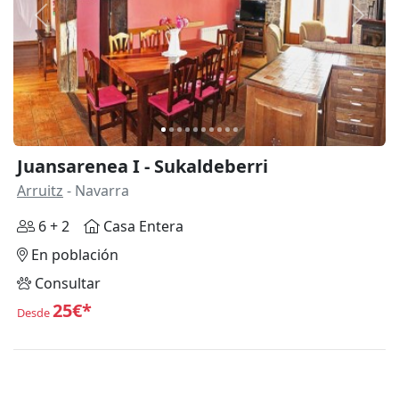
Anterior
Siguie
Juansarenea I - Sukaldeberri
Arruitz
- Navarra
6 + 2
Casa Entera
En población
Consultar
25€*
Desde