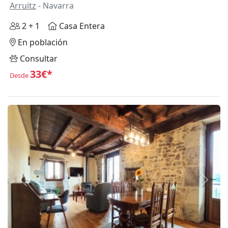
Arruitz
- Navarra
2 + 1
Casa Entera
En población
Consultar
33€*
Desde
Anterior
Siguie