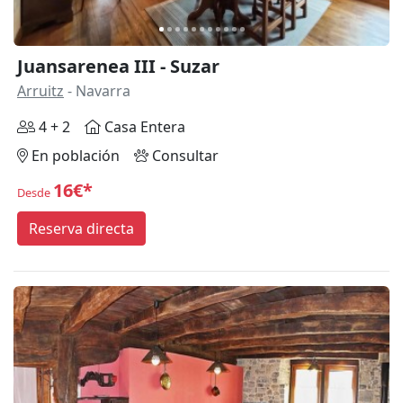
Juansarenea III - Suzar
Arruitz
- Navarra
4 + 2
Casa Entera
En población
Consultar
16€*
Desde
Reserva directa