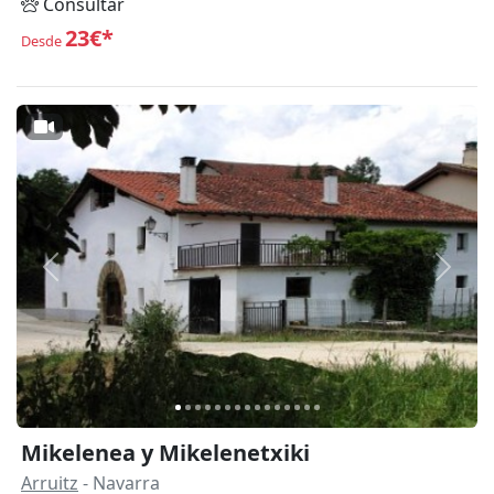
Consultar
23€*
Desde
Anterior
Siguie
Mikelenea y Mikelenetxiki
Arruitz
- Navarra