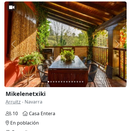
Anterior
Siguie
Mikelenetxiki
Arruitz
- Navarra
10
Casa Entera
En población