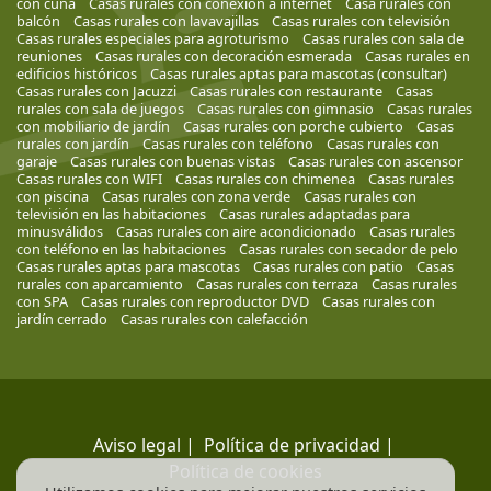
con cuna
Casas rurales con conexión a internet
Casa rurales con
balcón
Casas rurales con lavavajillas
Casas rurales con televisión
Casas rurales especiales para agroturismo
Casas rurales con sala de
reuniones
Casas rurales con decoración esmerada
Casas rurales en
edificios históricos
Casas rurales aptas para mascotas (consultar)
Casas rurales con Jacuzzi
Casas rurales con restaurante
Casas
rurales con sala de juegos
Casas rurales con gimnasio
Casas rurales
con mobiliario de jardín
Casas rurales con porche cubierto
Casas
rurales con jardín
Casas rurales con teléfono
Casas rurales con
garaje
Casas rurales con buenas vistas
Casas rurales con ascensor
Casas rurales con WIFI
Casas rurales con chimenea
Casas rurales
con piscina
Casas rurales con zona verde
Casas rurales con
televisión en las habitaciones
Casas rurales adaptadas para
minusválidos
Casas rurales con aire acondicionado
Casas rurales
con teléfono en las habitaciones
Casas rurales con secador de pelo
Casas rurales aptas para mascotas
Casas rurales con patio
Casas
rurales con aparcamiento
Casas rurales con terraza
Casas rurales
con SPA
Casas rurales con reproductor DVD
Casas rurales con
jardín cerrado
Casas rurales con calefacción
Aviso legal
|
Política de privacidad
|
Política de cookies