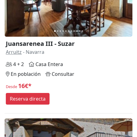
Juansarenea III - Suzar
Arruitz
- Navarra
4 + 2
Casa Entera
En población
Consultar
16€*
Desde
Reserva directa