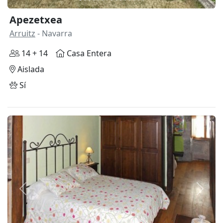
Apezetxea
Arruitz
- Navarra
14 + 14
Casa Entera
Aislada
Sí
Anterior
Siguie