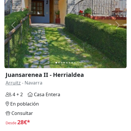
Anterior
Siguie
Juansarenea II - Herrialdea
Arruitz
- Navarra
4 + 2
Casa Entera
En población
Consultar
28€*
Desde