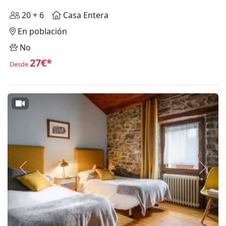
20 + 6
Casa Entera
En población
No
27€*
Desde
Anterior
Siguie