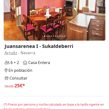
Anterior
Siguie
Juansarenea I - Sukaldeberri
Arruitz
- Navarra
6 + 2
Casa Entera
En población
Consultar
25€*
Desde
(*) Precio por persona y noche calculado en base a la tarifa vigente en