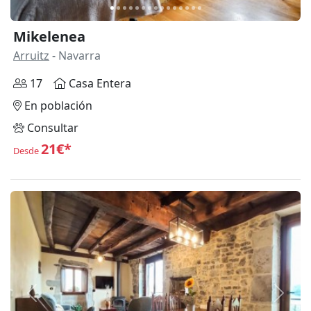
Mikelenea
Arruitz
- Navarra
17
Casa Entera
En población
Consultar
21€*
Desde
Anterior
Siguie