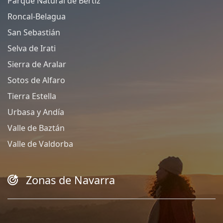
Parque Natural de Bertiz
Roncal-Belagua
San Sebastián
Selva de Irati
Sierra de Aralar
Sotos de Alfaro
Tierra Estella
Urbasa y Andía
Valle de Baztán
Valle de Valdorba
Zonas de Navarra