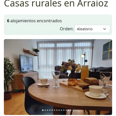
Casas rurales en Arraioz
6
alojamientos encontrados
Orden:
Anterior
Siguie