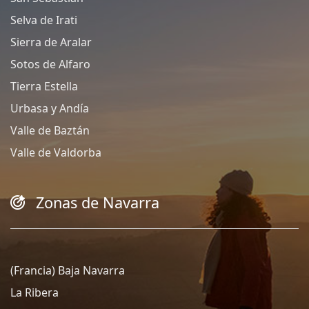
Selva de Irati
Sierra de Aralar
Sotos de Alfaro
Tierra Estella
Urbasa y Andía
Valle de Baztán
Valle de Valdorba
Zonas de Navarra
(Francia) Baja Navarra
La Ribera