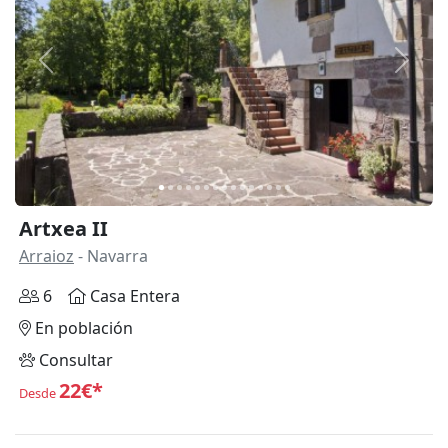
Anterior
Siguie
Artxea II
Arraioz
- Navarra
6
Casa Entera
En población
Consultar
22€*
Desde