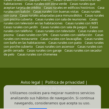
habitaciones
Casas rurales con zona verde
Casas rurales que
aceptan tarjeta de crédito
Casas rurales en edificios históricos
Casa
rurales con balcón
Casas rurales con buenas vistas
Casas rurales
con cuna
Casas rurales adaptadas para minusválidos
Casas rurales
con piscina cubierta
Casas rurales con sala de reuniones
Casas
rurales con televisión en las habitaciones
Casas rurales con WIFI
Casas rurales con jardín
Casas rurales con sala de juegos
Casas
rurales con teléfono
Casas rurales con televisión
Casas rurales con
piscina
Casas rurales con SPA
Casas rurales con calefacción
Casas
rurales con restaurante
Casas rurales con lavavajillas
Casas rurales
con baño en las habitaciones
Casas rurales con patio
Casas rurales
con porche cubierto
Casas rurales con ascensor
Casas rurales con
jardín cerrado
Casas rurales con garaje
Casas rurales con secador
de pelo
Casas rurales con chimenea
Aviso legal
|
Política de privacidad
|
Política de cookies
Utilizamos cookies para mejorar nuestros servicios
analizando sus hábitos de navegación. Si continua
navegando, consideramos que acepta su uso.