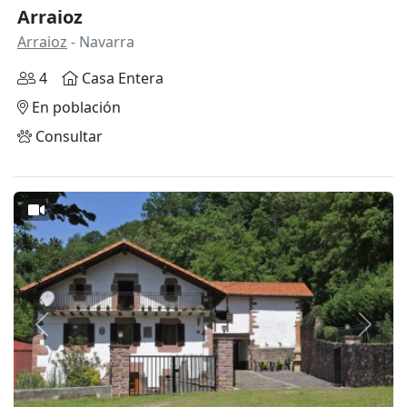
Arraioz
Arraioz
- Navarra
4
Casa Entera
En población
Consultar
Anterior
Siguie