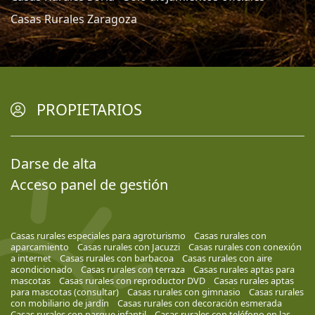
Casas Rurales Zaragoza
PROPIETARIOS
Darse de alta
Acceso panel de gestión
Casas rurales especiales para agroturismo
Casas rurales con
aparcamiento
Casas rurales con Jacuzzi
Casas rurales con conexión
a internet
Casas rurales con barbacoa
Casas rurales con aire
acondicionado
Casas rurales con terraza
Casas rurales aptas para
mascotas
Casas rurales con reproductor DVD
Casas rurales aptas
para mascotas (consultar)
Casas rurales con gimnasio
Casas rurales
con mobiliario de jardín
Casas rurales con decoración esmerada
Casas rurales con parque infantil
Casas rurales con teléfono en las