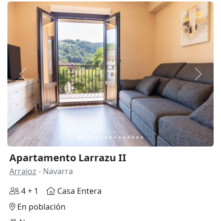
Anterior
Siguie
Apartamento Larrazu II
Arraioz
- Navarra
4 + 1
Casa Entera
En población