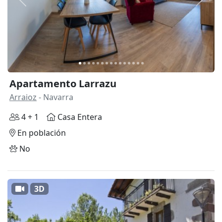
Anterior
Siguie
Apartamento Larrazu
Arraioz
- Navarra
4 + 1
Casa Entera
En población
No
3D