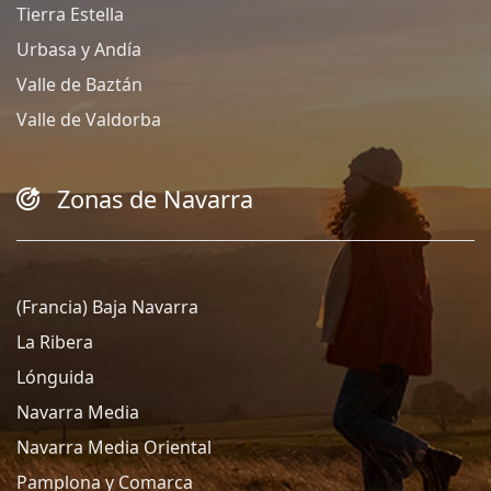
Tierra Estella
Urbasa y Andía
Valle de Baztán
Valle de Valdorba
Zonas de Navarra
(Francia) Baja Navarra
La Ribera
Lónguida
Navarra Media
Navarra Media Oriental
Pamplona y Comarca