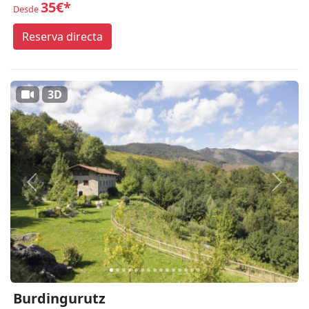
35€*
Desde
Reserva directa
3D
Anterior
Siguie
Burdingurutz