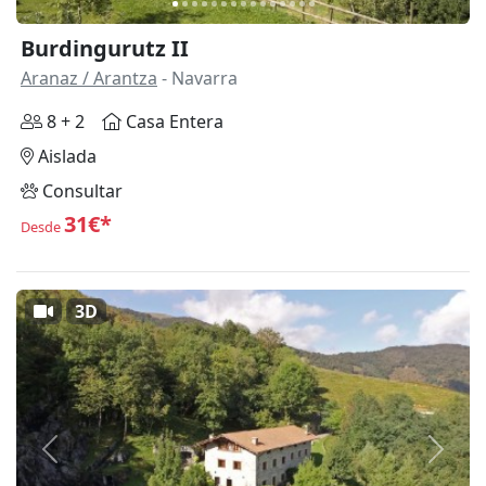
Burdingurutz II
Aranaz / Arantza
- Navarra
8 + 2
Casa Entera
Aislada
Consultar
31€*
Desde
3D
Anterior
Siguie