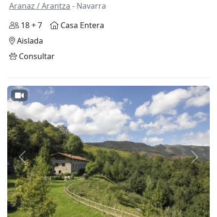
Aranaz / Arantza
- Navarra
18 + 7
Casa Entera
Aislada
Consultar
Anterior
Siguie