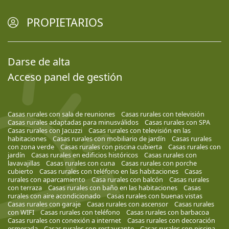
PROPIETARIOS
Darse de alta
Acceso panel de gestión
Casas rurales con sala de reuniones
Casas rurales con televisión
Casas rurales adaptadas para minusválidos
Casas rurales con SPA
Casas rurales con Jacuzzi
Casas rurales con televisión en las
habitaciones
Casas rurales con mobiliario de jardín
Casas rurales
con zona verde
Casas rurales con piscina cubierta
Casas rurales con
jardín
Casas rurales en edificios históricos
Casas rurales con
lavavajillas
Casas rurales con cuna
Casas rurales con porche
cubierto
Casas rurales con teléfono en las habitaciones
Casas
rurales con aparcamiento
Casa rurales con balcón
Casas rurales
con terraza
Casas rurales con baño en las habitaciones
Casas
rurales con aire acondicionado
Casas rurales con buenas vistas
Casas rurales con garaje
Casas rurales con ascensor
Casas rurales
con WIFI
Casas rurales con teléfono
Casas rurales con barbacoa
Casas rurales con conexión a internet
Casas rurales con decoración
esmerada
Casas rurales con restaurante
Casas rurales con piscina