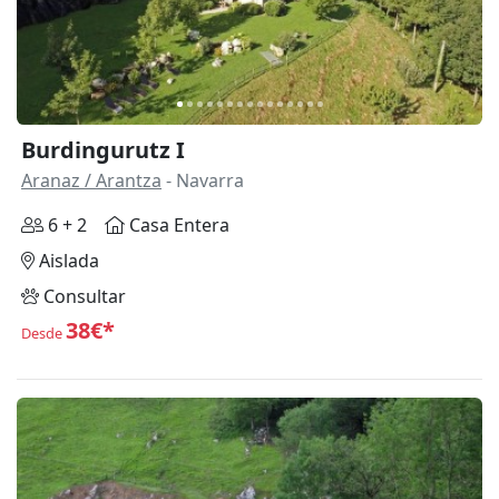
Burdingurutz I
Aranaz / Arantza
- Navarra
6 + 2
Casa Entera
Aislada
Consultar
38€*
Desde