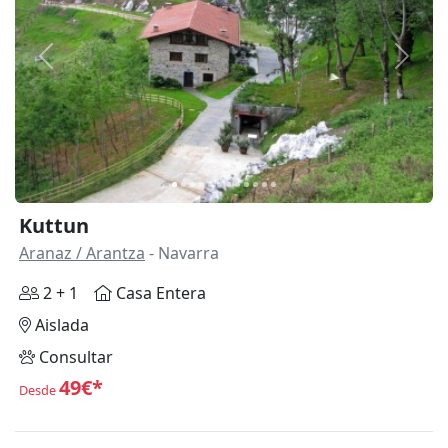
Anterior
Siguie
Kuttun
Aranaz / Arantza
- Navarra
2 + 1
Casa Entera
Aislada
Consultar
49€*
Desde