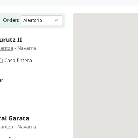
Orden:
rutz II
rantza
- Navarra
Casa Entera
ar
*
ral Garata
rantza
- Navarra