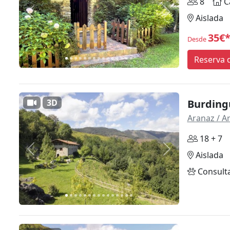
8
C
Anterior
Siguiente
Aislada
35€
Desde
Reserva d
3D
Burding
Aranaz / A
18 + 7
Anterior
Siguiente
Aislada
Consult