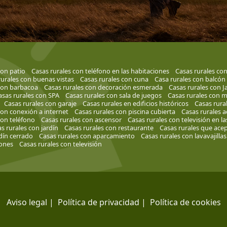
con patio
Casas rurales con teléfono en las habitaciones
Casas rurales con
rurales con buenas vistas
Casas rurales con cuna
Casa rurales con balcón
con barbacoa
Casas rurales con decoración esmerada
Casas rurales con J
asas rurales con SPA
Casas rurales con sala de juegos
Casas rurales con mo
Casas rurales con garaje
Casas rurales en edificios históricos
Casas rura
con conexión a internet
Casas rurales con piscina cubierta
Casas rurales 
con teléfono
Casas rurales con ascensor
Casas rurales con televisión en l
s rurales con jardín
Casas rurales con restaurante
Casas rurales que acep
rdín cerrado
Casas rurales con aparcamiento
Casas rurales con lavavajillas
iones
Casas rurales con televisión
Aviso legal
|
Política de privacidad
|
Política de cookies