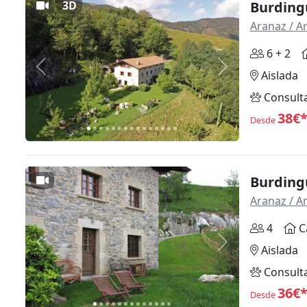
3D
Burding
Aranaz / A
6 + 2
Anterior
Siguiente
Aislada
Consult
38€
Desde
Burdingu
Aranaz / A
4
C
Anterior
Siguiente
Aislada
Consult
36€
Desde