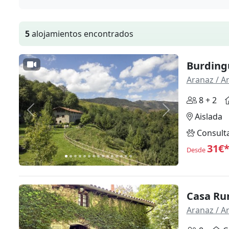
5
alojamientos encontrados
Burdingu
Aranaz / A
8 + 2
Anterior
Siguiente
Aislada
Consult
31€
Desde
Casa Ru
Aranaz / A