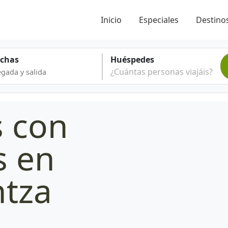
Inicio
Especiales
Destinos
echas
Huéspedes
¿Cuántas personas viajáis?
s con
s en
ntza