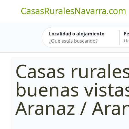
CasasRuralesNavarra.com
Localidad o alojamiento
F
Casas rurale
buenas vista
Aranaz / Ara