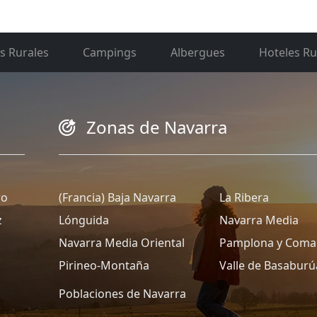
s Rurales
Campings
Albergues
Hoteles Ru
Zonas de Navarra
ro
(Francia) Baja Navarra
La Ribera
z
Lónguida
Navarra Media
Navarra Media Oriental
Pamplona y Coma
Pirineo-Montaña
Valle de Basaburú
Poblaciones de Navarra