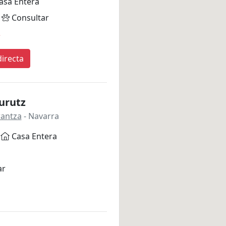
asa Entera
Consultar
*
irecta
urutz
rantza
- Navarra
Casa Entera
ar