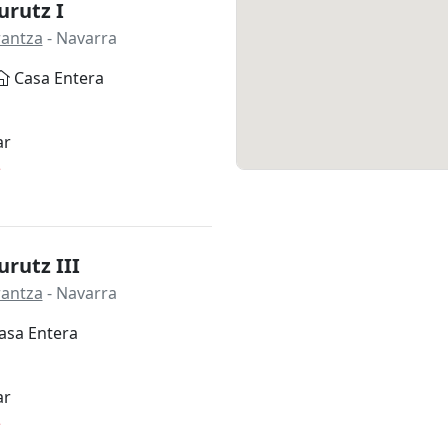
urutz I
rantza
- Navarra
Casa Entera
ar
*
rutz III
rantza
- Navarra
asa Entera
ar
*