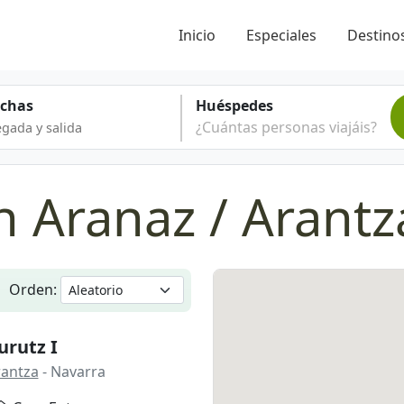
Inicio
Especiales
Destinos
echas
Huéspedes
¿Cuántas personas viajáis?
n Aranaz / Arantz
Orden:
urutz I
rantza
- Navarra