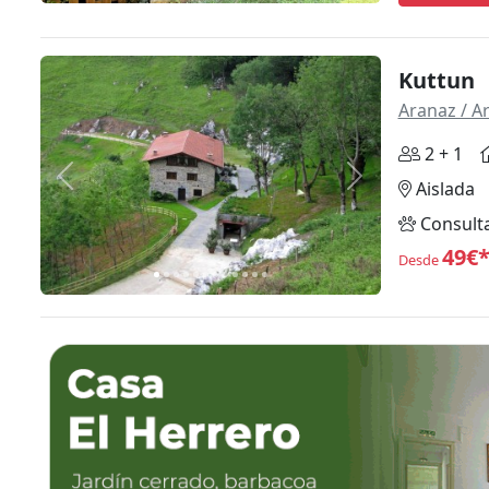
Kuttun
Aranaz / A
2 + 1
Anterior
Siguiente
Aislada
Consult
49€
Desde