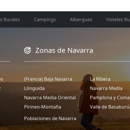
s Rurales
Campings
Albergues
Hoteles Ru
Zonas de Navarra
ro
(Francia) Baja Navarra
La Ribera
z
Lónguida
Navarra Media
Navarra Media Oriental
Pamplona y Coma
Pirineo-Montaña
Valle de Basaburú
Poblaciones de Navarra