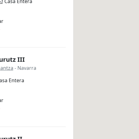
Casa Entera
ar
*
rutz III
rantza
- Navarra
asa Entera
ar
*
rutz II