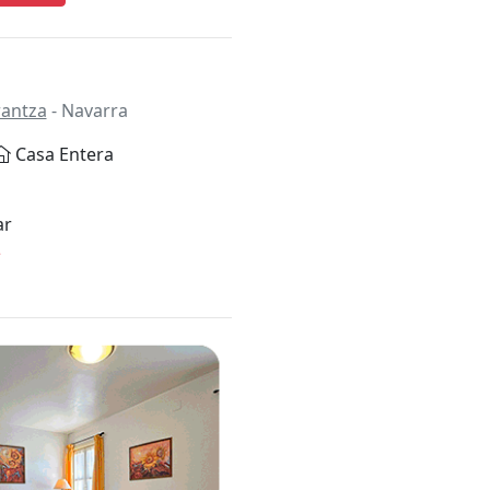
rantza
- Navarra
Casa Entera
ar
*