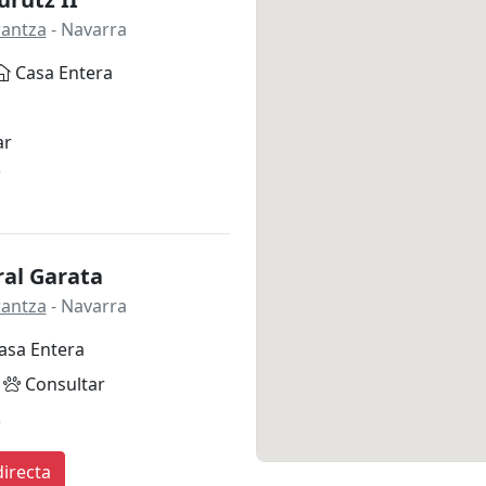
rantza
- Navarra
Casa Entera
ar
*
ral Garata
rantza
- Navarra
asa Entera
Consultar
*
irecta