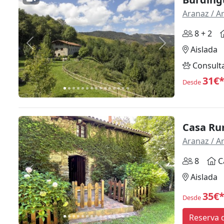
Aranaz / A
8 + 2
Anterior
Siguiente
Aislada
Consult
31€
Desde
Casa Ru
Aranaz / A
8
C
Anterior
Siguiente
Aislada
35€
Desde
Reserva d