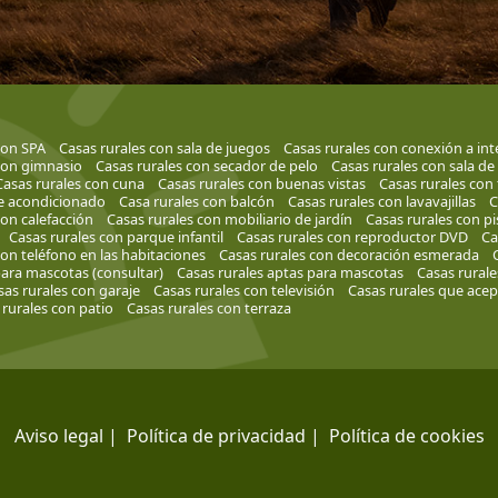
con SPA
Casas rurales con sala de juegos
Casas rurales con conexión a int
con gimnasio
Casas rurales con secador de pelo
Casas rurales con sala de
Casas rurales con cuna
Casas rurales con buenas vistas
Casas rurales con 
re acondicionado
Casa rurales con balcón
Casas rurales con lavavajillas
C
con calefacción
Casas rurales con mobiliario de jardín
Casas rurales con pi
Casas rurales con parque infantil
Casas rurales con reproductor DVD
Ca
con teléfono en las habitaciones
Casas rurales con decoración esmerada
para mascotas (consultar)
Casas rurales aptas para mascotas
Casas rural
sas rurales con garaje
Casas rurales con televisión
Casas rurales que acep
 rurales con patio
Casas rurales con terraza
Aviso legal
|
Política de privacidad
|
Política de cookies