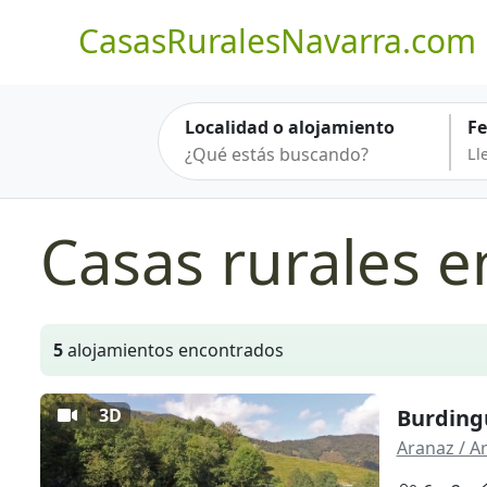
CasasRuralesNavarra.com
Localidad o alojamiento
F
Casas rurales e
5
alojamientos encontrados
3D
Burding
Aranaz / A