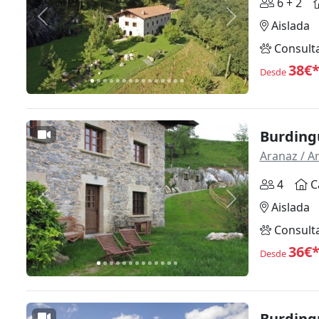
6 + 2
Anterior
Siguiente
Aislada
Consult
38€
Desde
Burdingu
Aranaz / A
4
C
Anterior
Siguiente
Aislada
Consult
36€
Desde
Burdingu