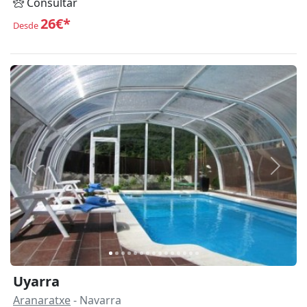
Consultar
26€*
Desde
Anterior
Siguie
Uyarra
Aranaratxe
- Navarra