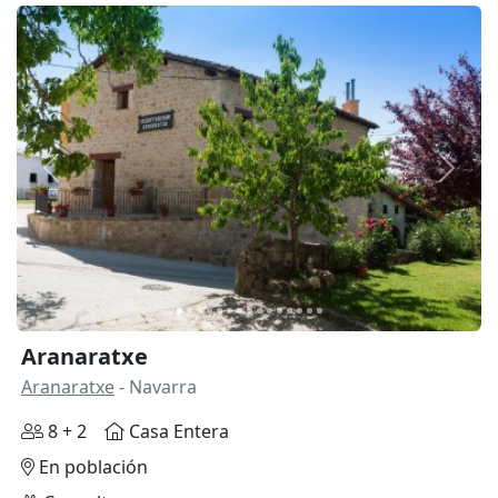
Anterior
Siguie
Aranaratxe
Aranaratxe
- Navarra
8 + 2
Casa Entera
En población