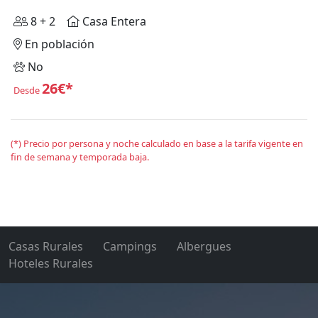
8 + 2
Casa Entera
En población
No
26€*
Desde
(*) Precio por persona y noche calculado en base a la tarifa vigente en
fin de semana y temporada baja.
Casas Rurales
Campings
Albergues
Hoteles Rurales