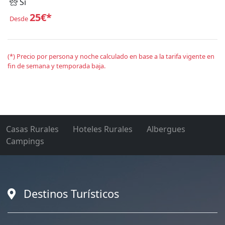
Sí
25€*
Desde
(*) Precio por persona y noche calculado en base a la tarifa vigente en
fin de semana y temporada baja.
Casas Rurales
Hoteles Rurales
Albergues
Campings
Destinos Turísticos