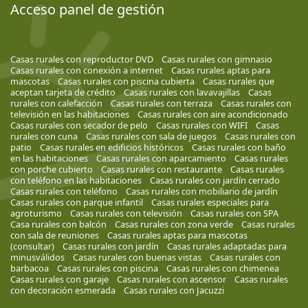
Acceso panel de gestión
Casas rurales con reproductor DVD
Casas rurales con gimnasio
Casas rurales con conexión a internet
Casas rurales aptas para
mascotas
Casas rurales con piscina cubierta
Casas rurales que
aceptan tarjeta de crédito
Casas rurales con lavavajillas
Casas
rurales con calefacción
Casas rurales con terraza
Casas rurales con
televisión en las habitaciones
Casas rurales con aire acondicionado
Casas rurales con secador de pelo
Casas rurales con WIFI
Casas
rurales con cuna
Casas rurales con sala de juegos
Casas rurales con
patio
Casas rurales en edificios históricos
Casas rurales con baño
en las habitaciones
Casas rurales con aparcamiento
Casas rurales
con porche cubierto
Casas rurales con restaurante
Casas rurales
con teléfono en las habitaciones
Casas rurales con jardín cerrado
Casas rurales con teléfono
Casas rurales con mobiliario de jardín
Casas rurales con parque infantil
Casas rurales especiales para
agroturismo
Casas rurales con televisión
Casas rurales con SPA
Casa rurales con balcón
Casas rurales con zona verde
Casas rurales
con sala de reuniones
Casas rurales aptas para mascotas
(consultar)
Casas rurales con jardín
Casas rurales adaptadas para
minusválidos
Casas rurales con buenas vistas
Casas rurales con
barbacoa
Casas rurales con piscina
Casas rurales con chimenea
Casas rurales con garaje
Casas rurales con ascensor
Casas rurales
con decoración esmerada
Casas rurales con Jacuzzi