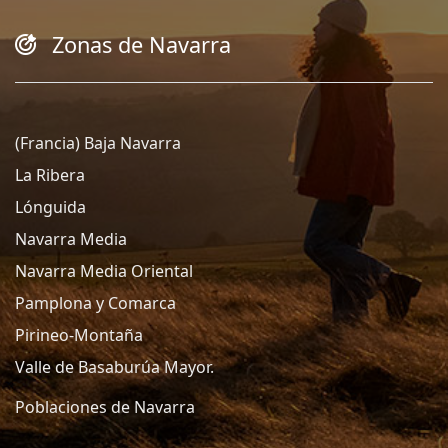
Zonas de Navarra
(Francia) Baja Navarra
La Ribera
Lónguida
Navarra Media
Navarra Media Oriental
Pamplona y Comarca
Pirineo-Montaña
Valle de Basaburúa Mayor.
Poblaciones de Navarra