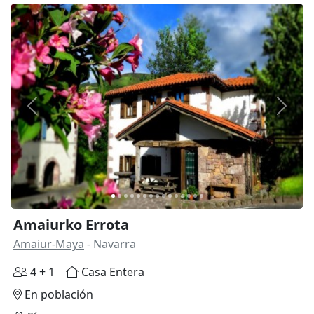
Anterior
Siguie
Amaiurko Errota
Amaiur-Maya
- Navarra
4 + 1
Casa Entera
En población