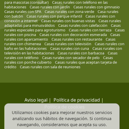
para mascotas (consultar)
Casas rurales con teléfono en las
habitaciones
Casas rurales con jardín
Casas rurales con gimnasio
Casas rurales con SPA
Casas rurales con zona verde
Casa rurales
con balcón
Casas rurales con parque infantil
Casas rurales con
conexión a internet
Casas rurales con buenas vistas
Casas rurales
adaptadas para minusválidos
Casas rurales con calefacción
Casas
rurales especiales para agroturismo
Casas rurales con terraza
Casas
rurales con piscina
Casas rurales con decoración esmerada
Casas
rurales con aparcamiento
Casas rurales con restaurante
Casas
rurales con chimenea
Casas rurales con televisión
Casas rurales con
baño en las habitaciones
Casas rurales con cuna
Casas rurales con
televisión en las habitaciones
Casas rurales con barbacoa
Casas
rurales con teléfono
Casas rurales con secador de pelo
Casas
rurales con porche cubierto
Casas rurales que aceptan tarjeta de
crédito
Casas rurales con sala de reuniones
Aviso legal
|
Política de privacidad
|
Política de cookies
Utilizamos cookies para mejorar nuestros servicios
analizando sus hábitos de navegación. Si continua
navegando, consideramos que acepta su uso.