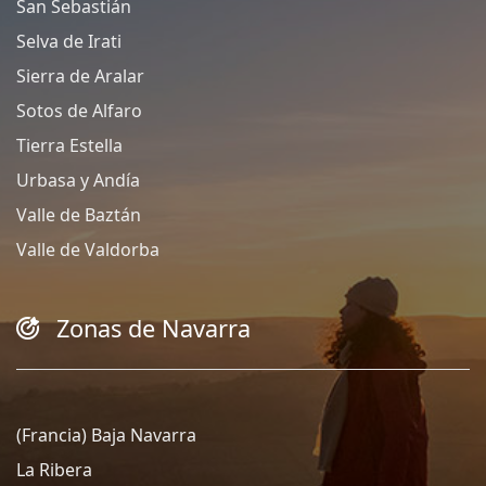
San Sebastián
Selva de Irati
Sierra de Aralar
Sotos de Alfaro
Tierra Estella
Urbasa y Andía
Valle de Baztán
Valle de Valdorba
Zonas de Navarra
(Francia) Baja Navarra
La Ribera