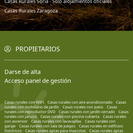
Casas Rurales Soria - Solo alojamientos oficiales
Casas Rurales Zaragoza
PROPIETARIOS
Darse de alta
Acceso panel de gestión
Casas rurales con WIFI
Casas rurales con aire acondicionado
Casas
rurales con mobiliario de jardín
Casas rurales con patio
Casas
rurales con reproductor DVD
Casas rurales con jardín cerrado
Casas
rurales con Jacuzzi
Casas rurales con piscina cubierta
Casas rurales
con ascensor
Casas rurales con lavavajillas
Casas rurales con
garaje
Casas rurales con sala de juegos
Casas rurales en edificios
históricos
Casas rurales aptas para mascotas
Casas rurales aptas