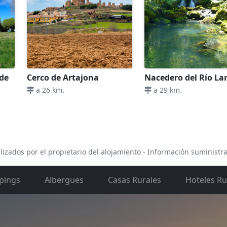
 de
Cerco de Artajona
Nacedero del Río La
.
.
a 26 km
a 29 km
lizados por el propietario del alojamiento - Información suministr
pings
Albergues
Casas Rurales
Hoteles Ru