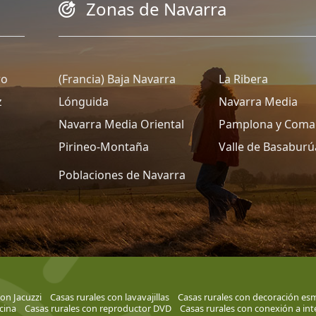
Zonas de Navarra
ro
(Francia) Baja Navarra
La Ribera
z
Lónguida
Navarra Media
Navarra Media Oriental
Pamplona y Coma
Pirineo-Montaña
Valle de Basaburú
Poblaciones de Navarra
con Jacuzzi
Casas rurales con lavavajillas
Casas rurales con decoración es
cina
Casas rurales con reproductor DVD
Casas rurales con conexión a int