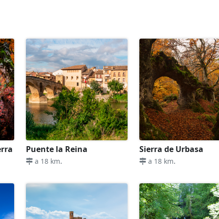
erra
Puente la Reina
Sierra de Urbasa
.
.
a 18 km
a 18 km