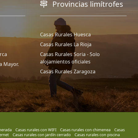
Provincias limítrofes
Casas Rurales Huesca
Casas Rurales La Rioja
rca
Casas Rurales Soria - Solo
alojamientos oficiales
a Mayor.
Casas Rurales Zaragoza
merada
Casas rurales con WIFI
Casas rurales con chimenea
Casas
ernet
Casas rurales con jardín cerrado
Casas rurales con piscina