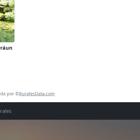
rráun
ada por ©
RuralesData.com
rales