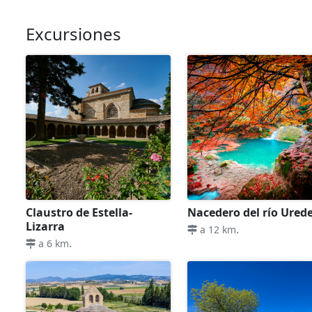
Excursiones
Claustro de Estella-
Nacedero del río Ured
Lizarra
.
a 12 km
.
a 6 km