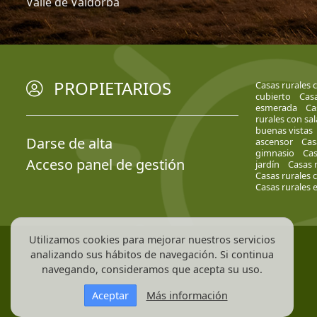
Valle de Valdorba
PROPIETARIOS
Casas rurales 
cubierto
Casa
esmerada
Ca
rurales con sa
buenas vistas
Darse de alta
ascensor
Cas
gimnasio
Cas
Acceso panel de gestión
jardín
Casas r
Casas rurales 
Casas rurales e
Utilizamos cookies para mejorar nuestros servicios
analizando sus hábitos de navegación. Si continua
navegando, consideramos que acepta su uso.
Aceptar
Más información