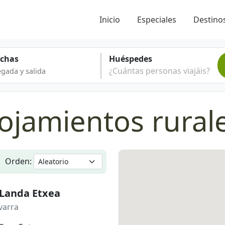
Inicio
Especiales
Destinos
echas
Huéspedes
¿Cuántas personas viajáis?
ojamientos rural
Orden:
 Landa Etxea
varra