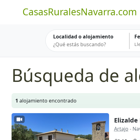
CasasRuralesNavarra.com
Localidad o alojamiento
F
Búsqueda de al
1
alojamiento encontrado
Elizalde
Artajo
- Na