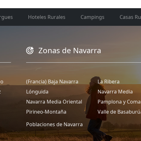
rgues
Hoteles Rurales
Campings
Casas Ru
Zonas de Navarra
ro
(Francia) Baja Navarra
La Ribera
z
Lónguida
Navarra Media
Navarra Media Oriental
Pamplona y Coma
Pirineo-Montaña
Valle de Basaburú
Poblaciones de Navarra