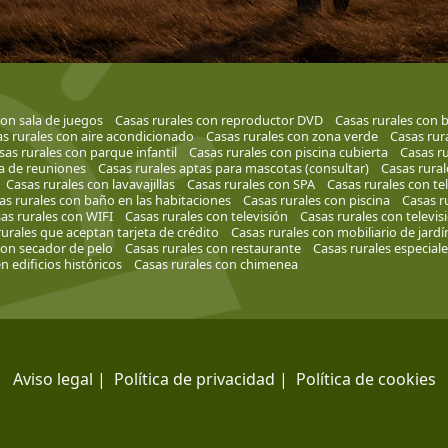
con sala de juegos
Casas rurales con reproductor DVD
Casas rurales con 
s rurales con aire acondicionado
Casas rurales con zona verde
Casas rur
sas rurales con parque infantil
Casas rurales con piscina cubierta
Casas ru
la de reuniones
Casas rurales aptas para mascotas (consultar)
Casas rural
Casas rurales con lavavajillas
Casas rurales con SPA
Casas rurales con te
as rurales con baño en las habitaciones
Casas rurales con piscina
Casas r
as rurales con WIFI
Casas rurales con televisión
Casas rurales con televis
urales que aceptan tarjeta de crédito
Casas rurales con mobiliario de jardí
con secador de pelo
Casas rurales con restaurante
Casas rurales especial
n edificios históricos
Casas rurales con chimenea
Aviso legal
|
Política de privacidad
|
Política de cookies