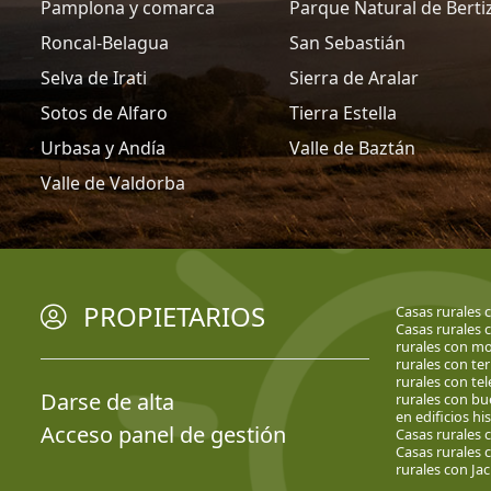
Pamplona y comarca
Parque Natural de Berti
Roncal-Belagua
San Sebastián
Selva de Irati
Sierra de Aralar
Sotos de Alfaro
Tierra Estella
Urbasa y Andía
Valle de Baztán
Valle de Valdorba
PROPIETARIOS
Casas rurales 
Casas rurales 
rurales con mob
rurales con te
rurales con tel
Darse de alta
rurales con bu
en edificios hi
Acceso panel de gestión
Casas rurales 
Casas rurales 
rurales con Jac