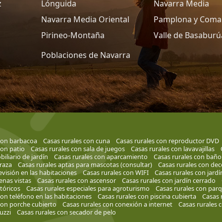
z
Lónguida
Navarra Media
Navarra Media Oriental
Pamplona y Coma
Pirineo-Montaña
Valle de Basaburú
Poblaciones de Navarra
con barbacoa
Casas rurales con cuna
Casas rurales con reproductor DVD
con patio
Casas rurales con sala de juegos
Casas rurales con lavavajillas
iliario de jardín
Casas rurales con aparcamiento
Casas rurales con baño
rraza
Casas rurales aptas para mascotas (consultar)
Casas rurales con de
evisión en las habitaciones
Casas rurales con WIFI
Casas rurales con jardí
enas vistas
Casas rurales con ascensor
Casas rurales con jardín cerrado
stóricos
Casas rurales especiales para agroturismo
Casas rurales con parq
con teléfono en las habitaciones
Casas rurales con piscina cubierta
Casas 
con porche cubierto
Casas rurales con conexión a internet
Casas rurales 
uzzi
Casas rurales con secador de pelo