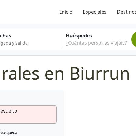
Inicio
Especiales
Destinos
echas
Huéspedes
¿Cuántas personas viajáis?
rales en Biurrun
devuelto
e búsqueda