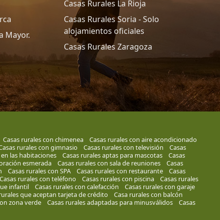
Casas Rurales La Rioja
rca
Casas Rurales Soria - Solo
alojamientos oficiales
a Mayor.
Casas Rurales Zaragoza
Casas rurales con chimenea
Casas rurales con aire acondicionado
Casas rurales con gimnasio
Casas rurales con televisión
Casas
 en las habitaciones
Casas rurales aptas para mascotas
Casas
coración esmerada
Casas rurales con sala de reuniones
Casas
n
Casas rurales con SPA
Casas rurales con restaurante
Casas
Casas rurales con teléfono
Casas rurales con piscina
Casas rurales
ue infantil
Casas rurales con calefacción
Casas rurales con garaje
rurales que aceptan tarjeta de crédito
Casa rurales con balcón
con zona verde
Casas rurales adaptadas para minusválidos
Casas