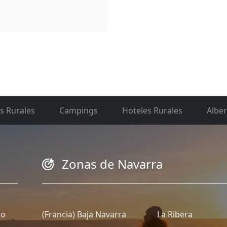
s Rurales
Campings
Hoteles Rurales
Albe
Zonas de Navarra
ro
(Francia) Baja Navarra
La Ribera