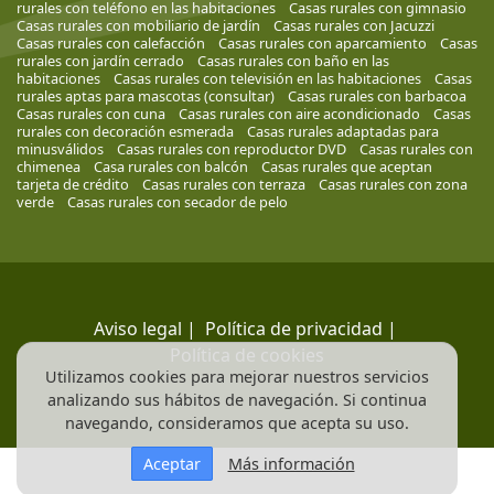
rurales con teléfono en las habitaciones
Casas rurales con gimnasio
Casas rurales con mobiliario de jardín
Casas rurales con Jacuzzi
Casas rurales con calefacción
Casas rurales con aparcamiento
Casas
rurales con jardín cerrado
Casas rurales con baño en las
habitaciones
Casas rurales con televisión en las habitaciones
Casas
rurales aptas para mascotas (consultar)
Casas rurales con barbacoa
Casas rurales con cuna
Casas rurales con aire acondicionado
Casas
rurales con decoración esmerada
Casas rurales adaptadas para
minusválidos
Casas rurales con reproductor DVD
Casas rurales con
chimenea
Casa rurales con balcón
Casas rurales que aceptan
tarjeta de crédito
Casas rurales con terraza
Casas rurales con zona
verde
Casas rurales con secador de pelo
Aviso legal
|
Política de privacidad
|
Política de cookies
Utilizamos cookies para mejorar nuestros servicios
analizando sus hábitos de navegación. Si continua
navegando, consideramos que acepta su uso.
Aceptar
Más información