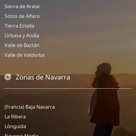
Sierra de Aralar
Sotos de Alfaro
Tierra Estella
Urbasa y Andía
Valle de Baztán
Valle de Valdorba
Zonas de Navarra
(Francia) Baja Navarra
La Ribera
Lónguida
Navarra Media