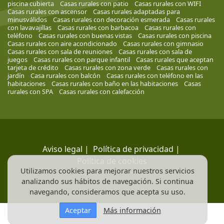
piscina cubierta
Casas rurales con patio
Casas rurales con WIFI
Casas rurales con ascensor
Casas rurales adaptadas para
minusválidos
Casas rurales con decoración esmerada
Casas rurales
con lavavajillas
Casas rurales con barbacoa
Casas rurales con
teléfono
Casas rurales con buenas vistas
Casas rurales con piscina
Casas rurales con aire acondicionado
Casas rurales con gimnasio
Casas rurales con sala de reuniones
Casas rurales con sala de
juegos
Casas rurales con parque infantil
Casas rurales que aceptan
tarjeta de crédito
Casas rurales con zona verde
Casas rurales con
jardín
Casa rurales con balcón
Casas rurales con teléfono en las
habitaciones
Casas rurales con baño en las habitaciones
Casas
rurales con SPA
Casas rurales con calefacción
Aviso legal
|
Política de privacidad
|
Política de cookies
Utilizamos cookies para mejorar nuestros servicios
analizando sus hábitos de navegación. Si continua
navegando, consideramos que acepta su uso.
Aceptar
Más información