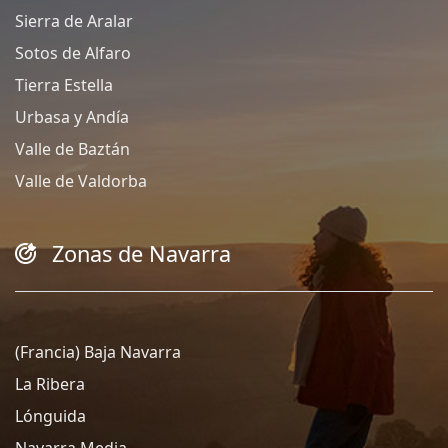
Sierra de Aralar
Sotos de Alfaro
Tierra Estella
Urbasa y Andía
Valle de Baztán
Valle de Valdorba
Zonas de Navarra
(Francia) Baja Navarra
La Ribera
Lónguida
Navarra Media